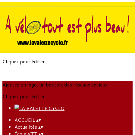
Exporter les lignes sélectionnées
Exporter toutes les colonnes
Exporter uniquement les colonnes affichées
Menu
?>
Images de la page d'accueil
Cliquez pour éditer
Ajoutez un logo, un bouton, des réseaux sociaux
Cliquez pour éditer
ACCUEIL
▴
▾
Actualités
▴
▾
École VTT
▴
▾