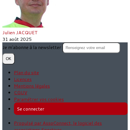
Julien JACQUET
31 août 2025
Je m'abonne à la newsletter
OK
Plan du site
Licences
Mentions légales
CGUV
Paramétrer vos cookies
Se connecter
Propulsé par AssoConnect, le logiciel des
associations Sportives